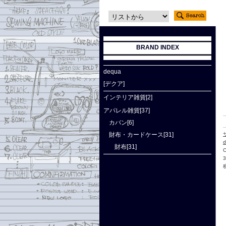
BRAND INDEX
dequa
[デクア]
インテリア雑貨[2]
アパレル雑貨[37]
カバン[6]
財布・カードケース[31]
d
財布[31]