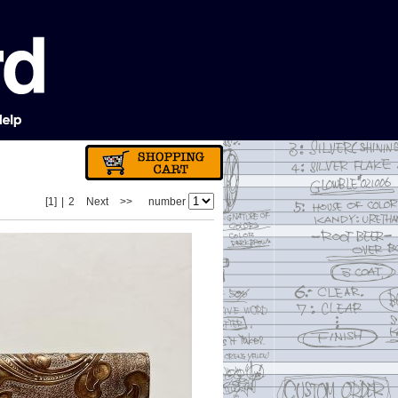
[1]
|
2
Next
>>
number