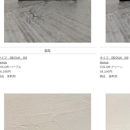
財布
サイフ DEQUA G9
サイフ DEQUA G9
equa
dequa
COLOR:パープル
COLOR:グリーン
34,100円
34,100円
税込 送料別
税込 送料別