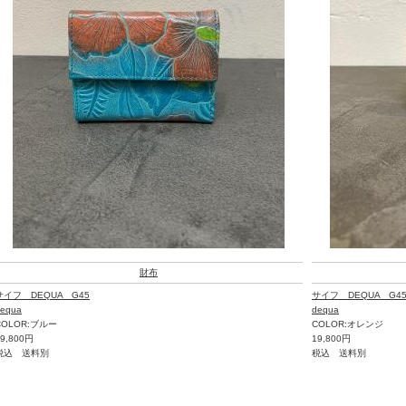
財布
サイフ DEQUA G45
サイフ DEQUA G4
equa
dequa
COLOR:ブルー
COLOR:オレンジ
19,800円
19,800円
税込 送料別
税込 送料別