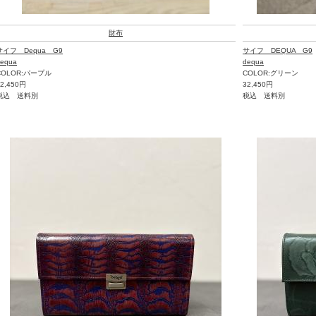
財布
サイフ Dequa G9
サイフ DEQUA G9
equa
dequa
COLOR:パープル
COLOR:グリーン
32,450円
32,450円
税込 送料別
税込 送料別