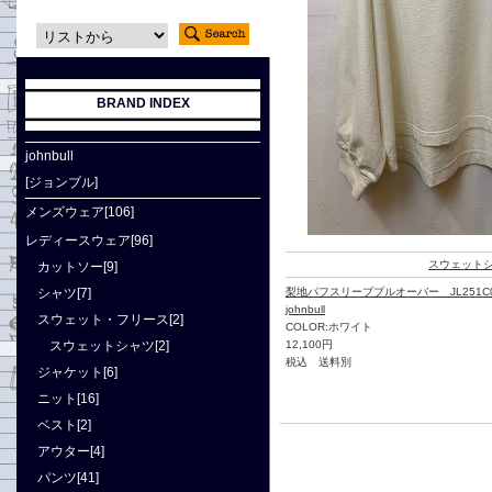
BRAND INDEX
johnbull
[ジョンブル]
メンズウェア[106]
レディースウェア[96]
スウェット
カットソー[9]
シャツ[7]
梨地パフスリーブプルオーバー JL251C
johnbull
スウェット・フリース[2]
COLOR:ホワイト
スウェットシャツ[2]
12,100円
税込 送料別
ジャケット[6]
ニット[16]
ベスト[2]
アウター[4]
パンツ[41]