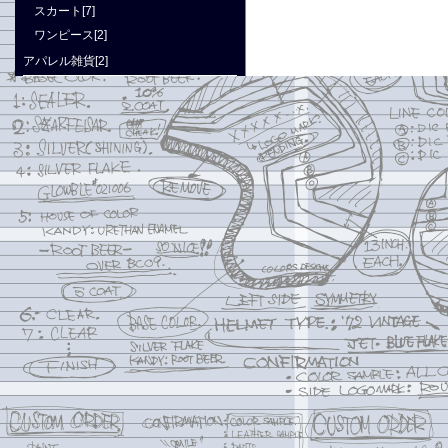
スカート[7]
ワンピース[2]
アパレル雑貨[2]