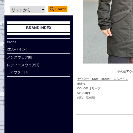
BRAND INDEX
elvine
[エルバイン]
メンズウェア[8]
レディースウェア[1]
その他アウ
アウター[1]
アウター Kate Jacket エルバイン
elvine
COLOR:オリーブ
52,250円
税込 送料別