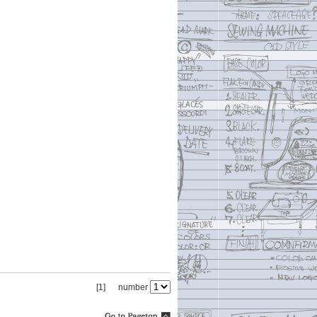
[1]
number