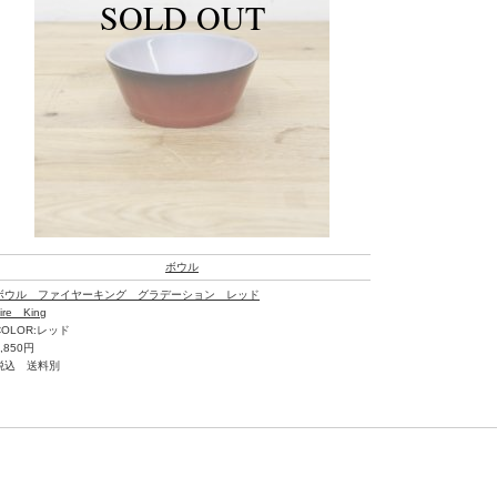
ボウル
ボウル ファイヤーキング グラデーション レッド
ire King
COLOR:レッド
3,850円
税込 送料別