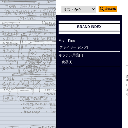
BRAND INDEX
Fire King
[ファイヤーキング]
キッチン用品[1]
食器[1]
F