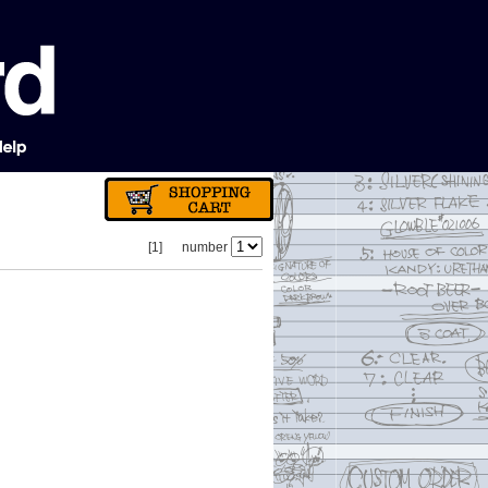
[1]
number