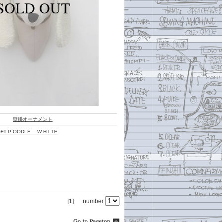
壁掛オーナメント
P OODLE W H I TE
[1]
number