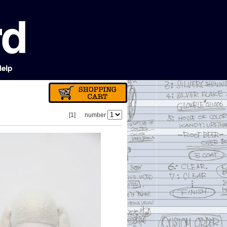
[1]
number