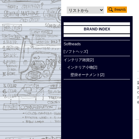
BRAND INDEX
Softheads
[ソフトヘッズ]
インテリア雑貨[2]
インテリア小物[2]
壁掛オーナメント[2]
S