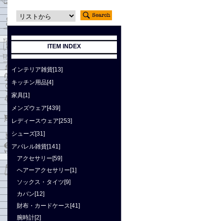
ITEM INDEX
インテリア雑貨[13]
キッチン用品[4]
家具[1]
メンズウェア[439]
レディースウェア[253]
シューズ[31]
アパレル雑貨[141]
アクセサリー[59]
ヘアーアクセサリー[1]
ソックス・タイツ[9]
カバン[12]
財布・カードケース[41]
腕時計[2]