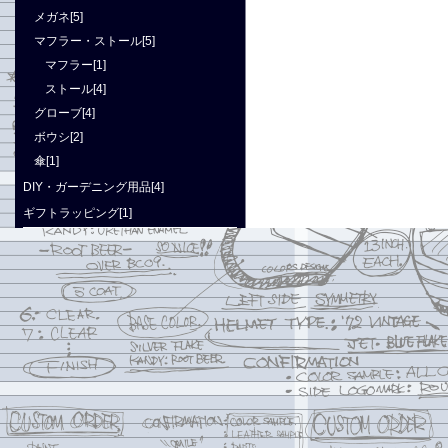
メガネ[5]
マフラー・ストール[5]
マフラー[1]
ストール[4]
グローブ[4]
ボウシ[2]
傘[1]
DIY・ガーデニング用品[4]
ギフトラッピング[1]