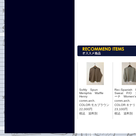
Softly Spun
Rec:Spanish
Memphis Waffle
Sweat P/O
Henry
ーチ Women'
comm.arch.
comm.arch.
COLOR:モカブラウン
COLOR:キナリ
22,000円
23,100円
税込 送料別
税込 送料別