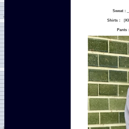
Sweat：
Shirts：
Pants