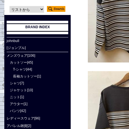
BRAND INDEX
johnbull
[ジョンブル]
メンズウェア[106]
カットソー[45]
T-シャツ[44]
長袖カットソー[1]
シャツ[7]
ジャケット[10]
ニット[1]
アウター[1]
パンツ[42]
レディースウェア[96]
アパレル雑貨[2]