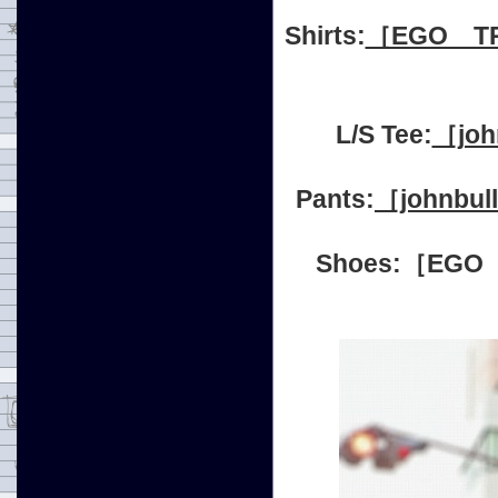
Shirts:
［EGO TR
L/S Tee:
［jo
Pants:
［johnbu
Shoes:
［EGO