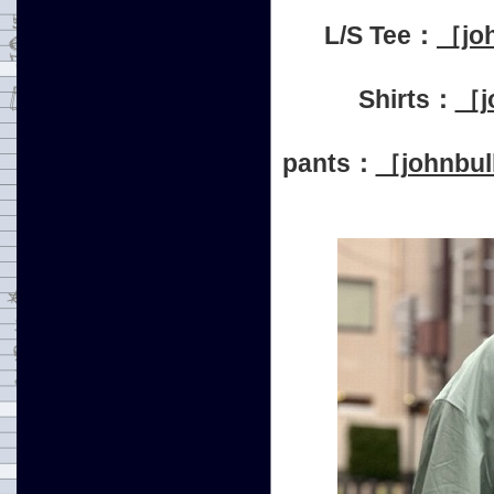
L/S Tee：
［j
Shirts：
［j
pants：
［john