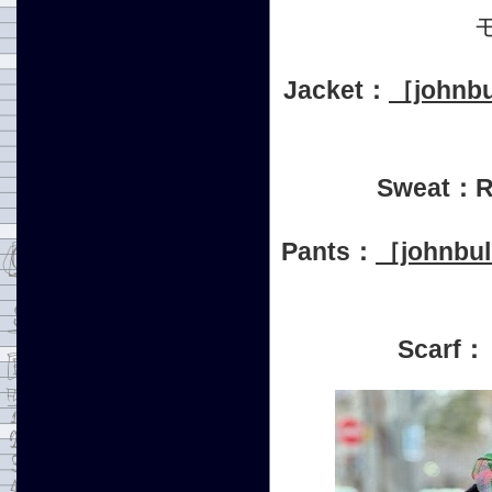
Jacket：
［johnb
Sweat：
Pants：
［john
Scarf