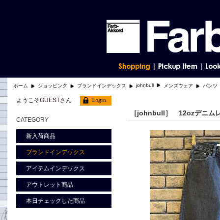
johnbull
ホーム
ショッピング
ブランドインデックス
メンズウェア
パンツ
ようこそGUESTさん
［johnbull］ 12ozデ
CATEGORY
新入荷商品
ブランドインデックス
アイテムインデックス
アウトレット商品
本日チェックした商品