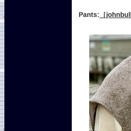
Pants:
［john