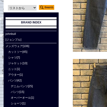
BRAND INDEX
johnbull
[ジョンブル]
メンズウェア[106]
カットソー[45]
シャツ[7]
ジャケット[10]
ニット[1]
アウター[1]
パンツ[42]
デニムパンツ[25]
パンツ[15]
オーバーオール[1]
ショーツ[1]