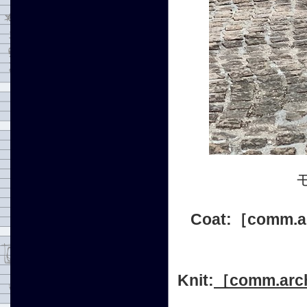
Coat:
［comm.a
Knit:
［comm.arc