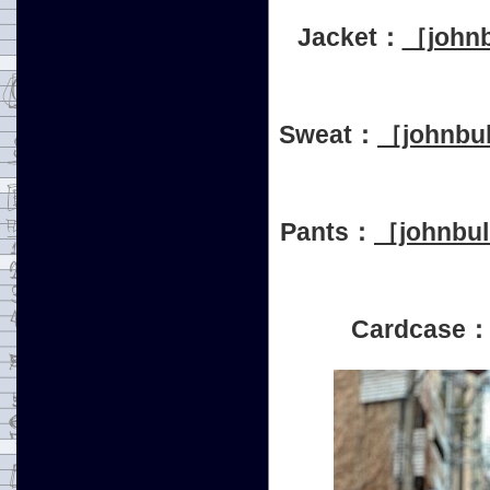
Jacket：
［joh
Sweat：
［john
Pants：
［john
Cardcase