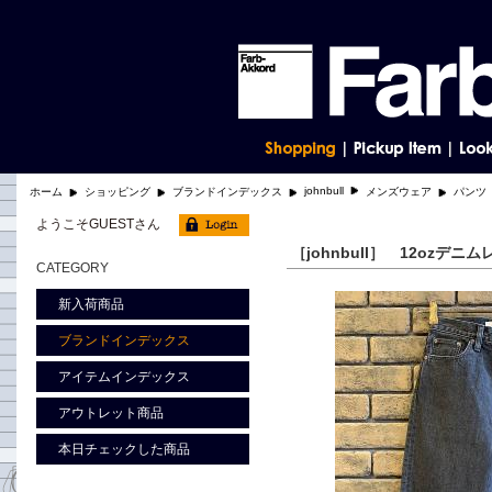
johnbull
ホーム
ショッピング
ブランドインデックス
メンズウェア
パンツ
ようこそGUESTさん
［johnbull］ 12ozデ
CATEGORY
新入荷商品
ブランドインデックス
アイテムインデックス
アウトレット商品
本日チェックした商品