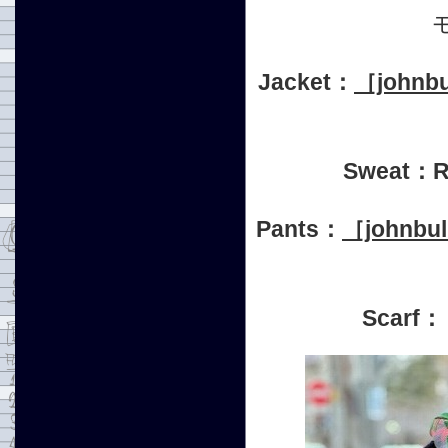
Jacket：
［johnb
Sweat：
Pants：
［john
Scarf