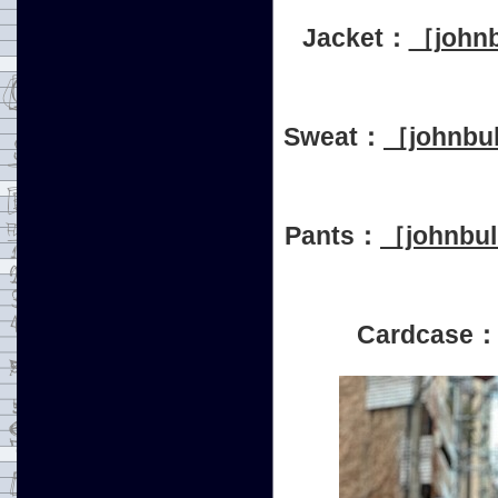
Jacket：
［joh
Sweat：
［john
Pants：
［john
Cardcase