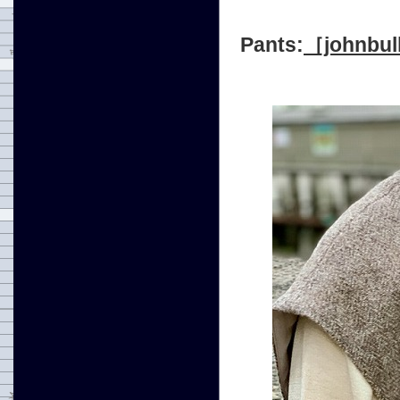
Pants:
［john