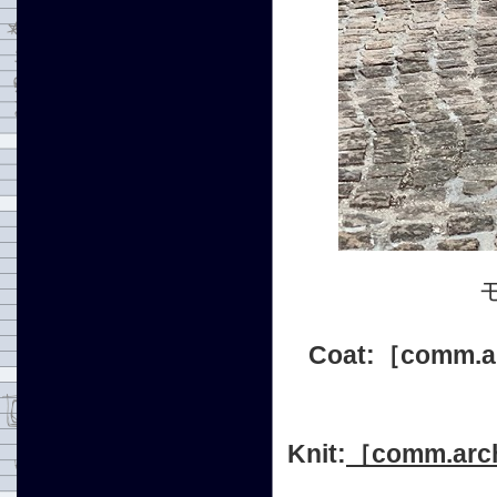
Coat:
［comm.a
Knit:
［comm.arc