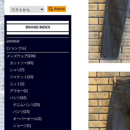
BRAND INDEX
johnbull
[ジョンブル]
メンズウェア[106]
カットソー[45]
シャツ[7]
ジャケット[10]
ニット[1]
アウター[1]
パンツ[42]
デニムパンツ[25]
パンツ[15]
オーバーオール[1]
ショーツ[1]