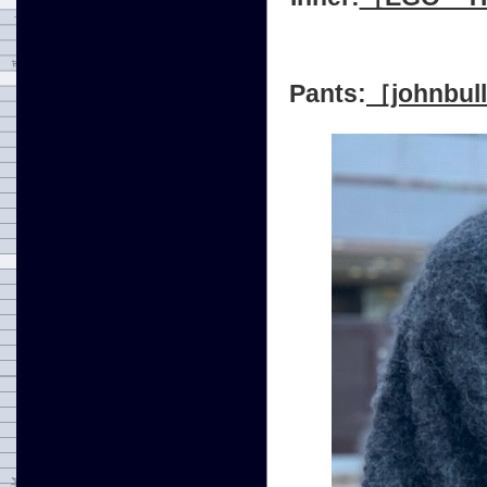
Pants:
［johnbu