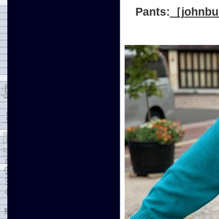
Pants:
［joh