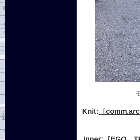
Knit:
［comm.arc
Inner:
［EGO T