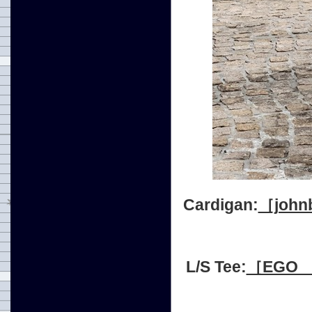
Cardigan:
［jo
L/S Tee:
［EGO 