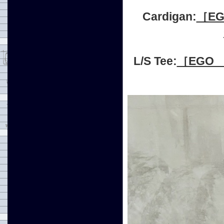
Cardigan:
［EG
L/S Tee:
［EGO 