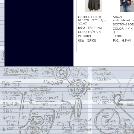
GATHER-SHIRTS
Allover
616720 エゴトリッ
embroidered s
ピング
SCOTCH&SOD
EGO TRIPPING
COLOR:ネイビ
COLOR:ブラック
イト
24,200円
31,900円
税込 送料別
税込 送料別