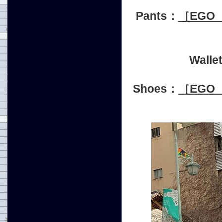
Pants：
［EGO 
Walle
Shoes：
［EGO 