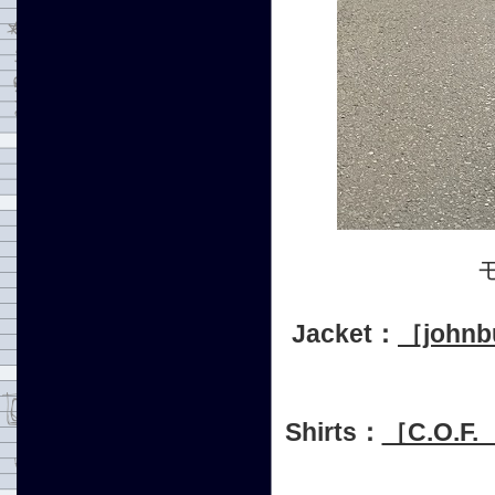
Jacket：
［john
Shirts：
［C.O.F.