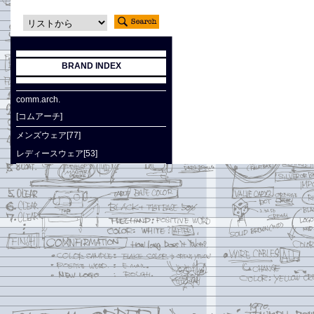
BRAND INDEX
comm.arch.
[コムアーチ]
メンズウェア[77]
レディースウェア[53]