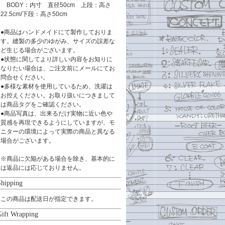
BODY：内寸 直径50cm 上段：高さ
22.5cm/下段：高さ50cm
●商品はハンドメイドにて製作しておりま
す。縫製の多少のゆがみ、サイズの誤差な
ど生じる場合がございます。
●状態に関してより詳しい内容をお知りに
なりたい場合は、ご注文前にメールにてお
問合せください。
●多様な素材を使用しているため、洗濯は
お控えください。お取り扱いにつきまして
は商品タグをご確認ください。
●商品写真は、出来るだけ実物に近い色や
質感を再現できるようにしていますが、モ
ニターの環境によって実際の商品と異なる
場合がございます。
※商品に欠陥がある場合を除き、基本的に
は返品には応じておりません。
Shipping
この商品は配送日が指定できます。
Gift Wrapping