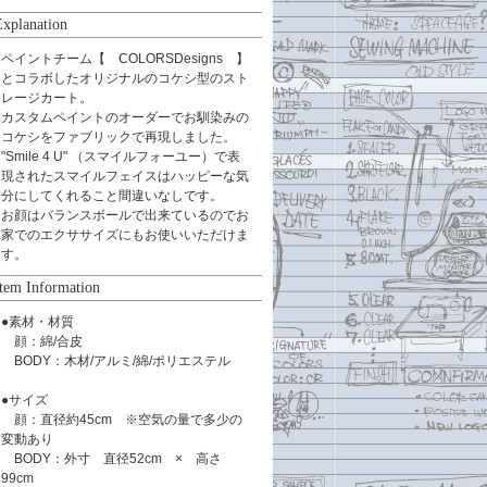
Explanation
ペイントチーム【 COLORSDesigns 】
とコラボしたオリジナルのコケシ型のスト
レージカート。
カスタムペイントのオーダーでお馴染みの
コケシをファブリックで再現しました。
"Smile 4 U" （スマイルフォーユー）で表
現されたスマイルフェイスはハッピーな気
分にしてくれること間違いなしです。
お顔はバランスボールで出来ているのでお
家でのエクササイズにもお使いいただけま
す。
Item Information
●素材・材質
顔：綿/合皮
BODY：木材/アルミ/綿/ポリエステル
●サイズ
顔：直径約45cm ※空気の量で多少の
変動あり
BODY：外寸 直径52cm × 高さ
99cm