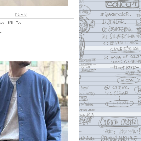
T-シャツ
aced S/S Tee
ー