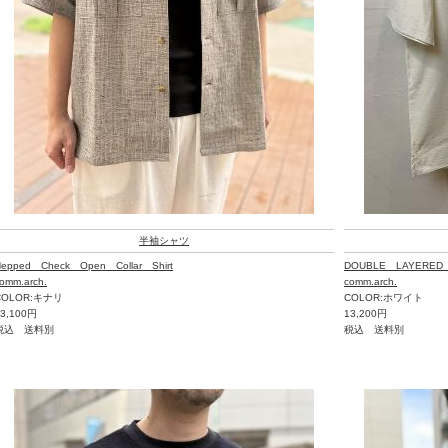
半袖シャツ
epped Check Open Collar Shirt
DOUBLE LAYERE
omm.arch.
comm.arch.
COLOR:キナリ
COLOR:ホワイト
23,100円
13,200円
税込 送料別
税込 送料別