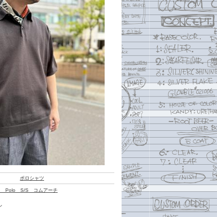
ポロシャツ
tted Polo S/S コムアーチ
ン