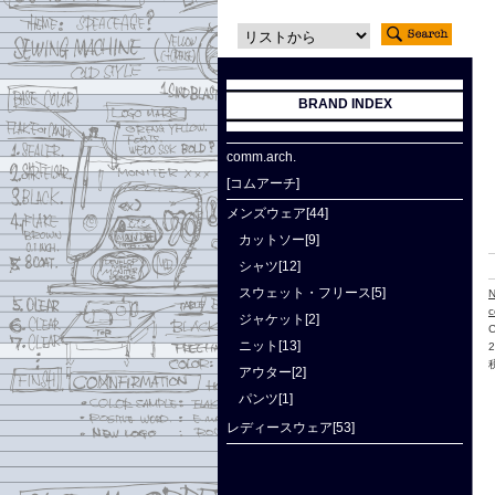
BRAND INDEX
comm.arch.
[コムアーチ]
メンズウェア[44]
カットソー[9]
シャツ[12]
スウェット・フリース[5]
N
c
ジャケット[2]
ニット[13]
アウター[2]
パンツ[1]
レディースウェア[53]