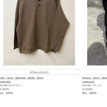
スウェットシャツ
oftly Spun Memphis Waffle Henry
Organic Henry Wei
omm.arch.
comm.arch.
COLOR:モカブラウン
COLOR:ブラック
22,000円
23,650円
税込 送料別
税込 送料別