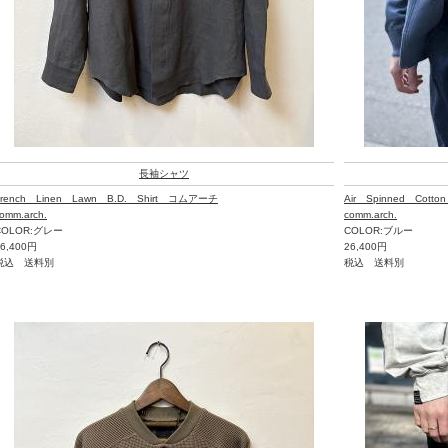
長袖シャツ
French Linen Lawn B.D. Shirt コムアーチ
Air Spinned Cotto
omm.arch.
comm.arch.
COLOR:グレー
COLOR:ブルー
26,400円
26,400円
税込 送料別
税込 送料別