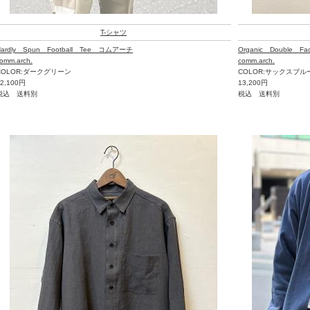
T-シャツ
Hardly Spun Football Tee コムアーチ
Organic Double F
omm.arch.
comm.arch.
COLOR:ダークグリーン
COLOR:サックスブル
12,100円
13,200円
税込 送料別
税込 送料別