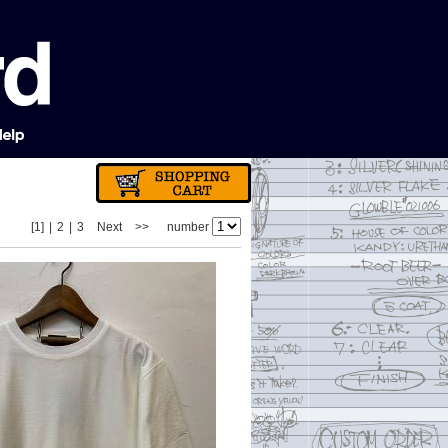
[1]
|
2
|
3
Next
>>
number