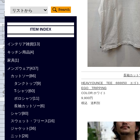
ITEM INDEX
インテリア雑貨[13]
キッチン用品[4]
家具[1]
メンズウェア[437]
長袖カット
カットソー[86]
タンクトップ[9]
HEAVYOUNCE TEE 666650 エ
EGO TRIPPING
T-シャツ[60]
COLOR:ホワイト
ポロシャツ[11]
9,900円
税込 送料別
長袖カットソー[6]
シャツ[80]
スウェット・フリース[16]
ジャケット[36]
ニット[28]