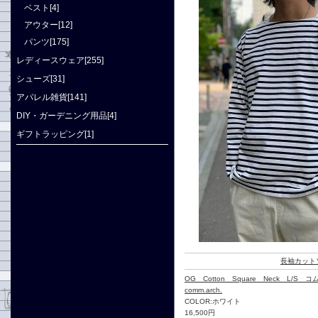
ベスト[4]
アウター[12]
パンツ[175]
レディースウェア[255]
シューズ[31]
アパレル雑貨[141]
DIY・ガーデニング用品[4]
ギフトラッピング[1]
長袖カット
OG Cotton Square Neck L/S 
comm.arch.
COLOR:ホワイト
16,500円