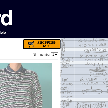
[1]
number