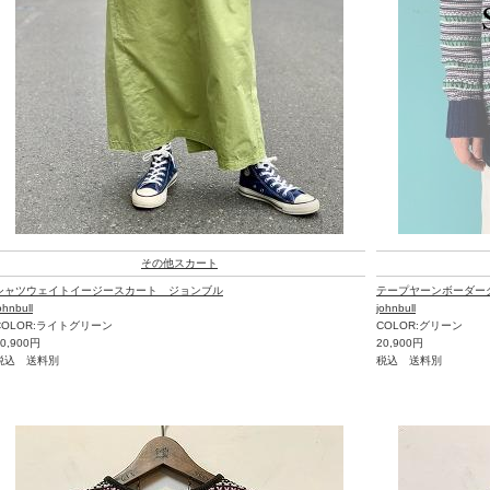
その他スカート
シャツウェイトイージースカート ジョンブル
テープヤーンボーダーク
ohnbull
johnbull
COLOR:ライトグリーン
COLOR:グリーン
20,900円
20,900円
税込 送料別
税込 送料別