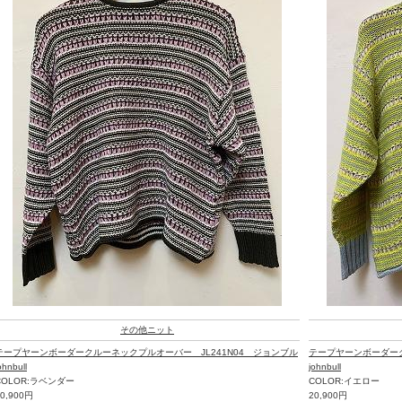
その他ニット
テープヤーンボーダークルーネックプルオーバー JL241N04 ジョンブル
テープヤーンボーダーク
ohnbull
johnbull
COLOR:ラベンダー
COLOR:イエロー
20,900円
20,900円