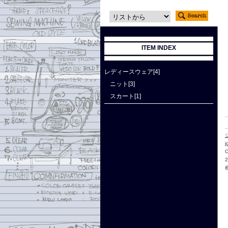
ITEM INDEX
レディースウェア[4]
ニット[3]
スカート[1]
j