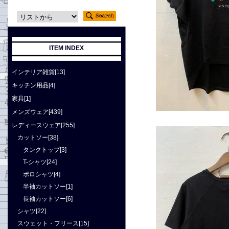
ITEM INDEX
インテリア雑貨[13]
キッチン用品[4]
家具[1]
メンズウェア[439]
レディースウェア[255]
カットソー[38]
タンクトップ[3]
T-シャツ[24]
ポロシャツ[4]
半袖カットソー[1]
長袖カットソー[6]
シャツ[22]
スウェット・フリース[15]