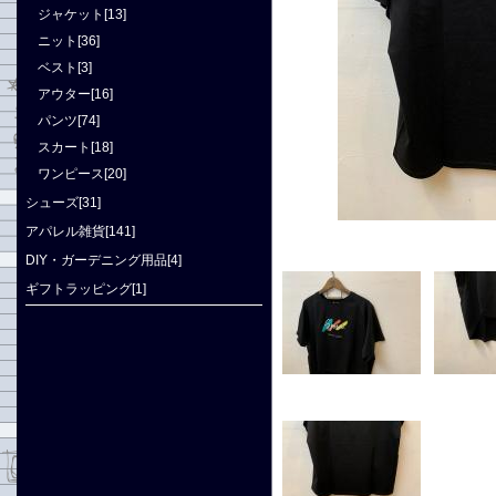
ジャケット[13]
ニット[36]
ベスト[3]
アウター[16]
パンツ[74]
スカート[18]
ワンピース[20]
シューズ[31]
アパレル雑貨[141]
DIY・ガーデニング用品[4]
ギフトラッピング[1]