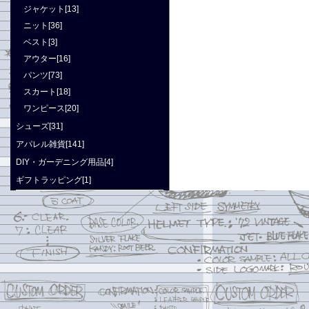
ジャケット[13]
ニット[36]
ベスト[3]
アウター[16]
パンツ[73]
スカート[18]
ワンピース[20]
シューズ[31]
アパレル雑貨[141]
DIY・ガーデニング用品[4]
ギフトラッピング[1]