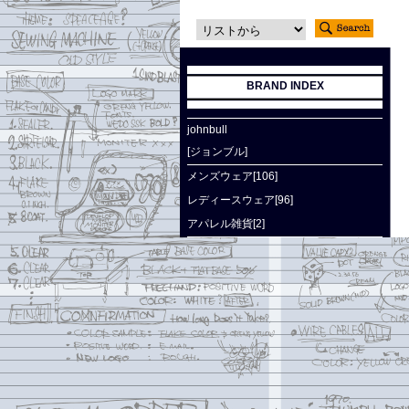
BRAND INDEX
johnbull
[ジョンブル]
メンズウェア[106]
レディースウェア[96]
アパレル雑貨[2]