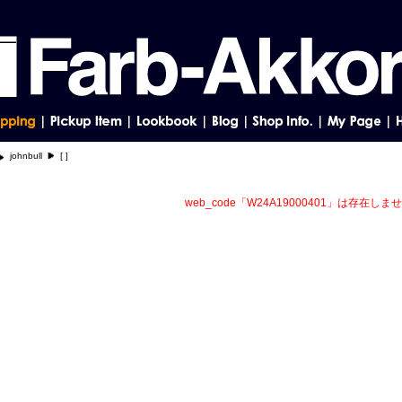
johnbull
[ ]
web_code「W24A19000401」は存在しま