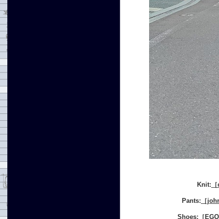
Knit:
［
Pants:
［jo
Shoes:
［EGO