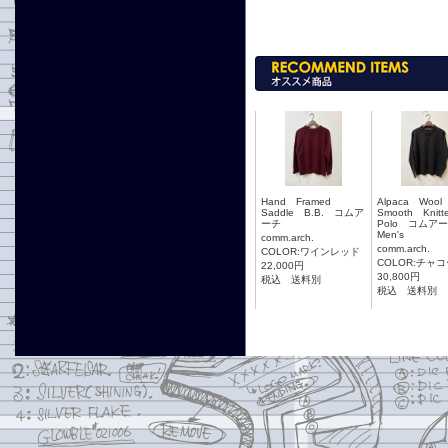
Hand Framed
Alpaca Woo
Saddle B.B. コムア
Smooth Knit
ーチ
Polo コム
Men's
comm.arch.
comm.arch.
COLOR:ワインレッド
COLOR:チャ
22,000円
30,800円
税込 送料別
税込 送料別