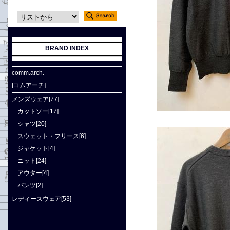
BRAND INDEX
comm.arch.
[コムアーチ]
メンズウェア[77]
カットソー[17]
シャツ[20]
スウェット・フリース[6]
ジャケット[4]
ニット[24]
アウター[4]
パンツ[2]
レディースウェア[53]