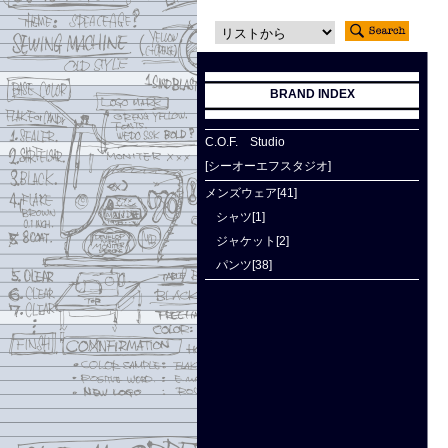
BRAND INDEX
C.O.F. Studio
[シーオーエフスタジオ]
メンズウェア[41]
シャツ[1]
ジャケット[2]
パンツ[38]