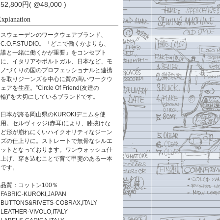
52,800円( @48,000 )
Explanation
スウェーデンのワークウェアブランド、
C.O.F.STUDIO。「どこで働くかよりも、
誰と一緒に働くかが重要」をコンセプト
に、イタリアやポルトガル、日本など、モ
ノづくりの国のプロフェッショナルと連携
を取りジーンズを中心に質の高いワークウ
ェアを生産。”Circle Of Friend(友達の
輪)”を大切にしているブランドです。
日本が誇る岡山県のKUROKIデニムを使
用。セルヴィッジ(赤耳)により、膝抜けな
ど形が崩れにくいハイクオリティなジーン
ズの仕上りに。ストレートで無骨なシルエ
ットとなっております。ワンウォッシュ仕
上げ、穿き込むことで育て甲斐のある一本
です。
品質：コットン100％
FABRIC-KUROKI,JAPAN
BUTTONS&RIVETS-COBRAX,ITALY
LEATHER-VIVOLO,ITALY