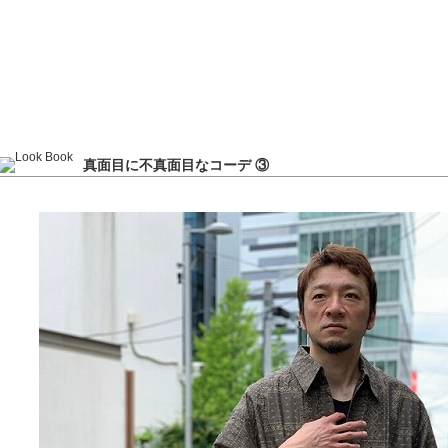
真面目に不真面目なコーデ ③