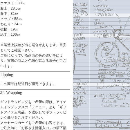
ウエスト：88㎝
股上：28.5㎝
股下：81㎝
ヒップ：58㎝
わたり：34㎝
裾幅：19㎝
総丈：106㎝
※製造上誤差が出る場合があります。目安
としてご確認下さい。
ご覧になっている画面の色の違い等によ
り、実際の商品と色味が異なる場合がござ
います。
Shipping
この商品は配送日が指定できます。
Gift Wrapping
ギフトラッピングをご希望の際は、アイテ
ムインデックスの「メニュー」より「ギフ
トアイテム商品」を選択してギフトラッピ
ング商品をご注文ください。
メッセージカードをご希望のお客さまは、
ご注文時に「お客さま情報入力」の最下部