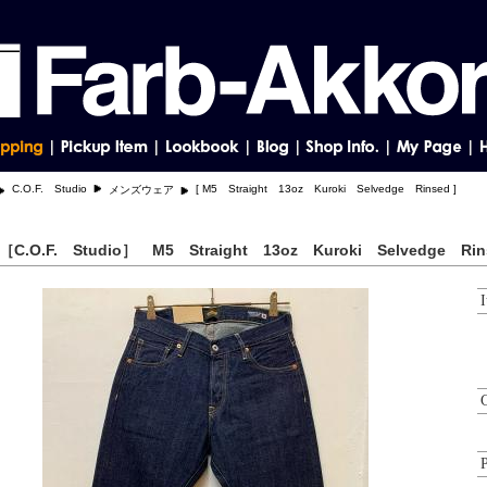
C.O.F. Studio
[ M5 Straight 13oz Kuroki Selvedge Rinsed ]
メンズウェア
［C.O.F. Studio］ M5 Straight 13oz Kuroki Selvedge Rin
P