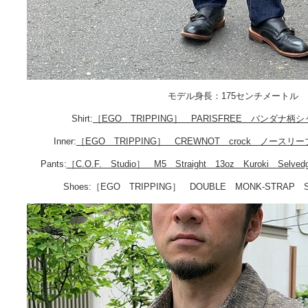
モデル身長：175センチメートル
Shirt:
［EGO TRIPPING］ PARISFREE バンダナ柄
Inner:
［EGO TRIPPING］ CREWNOT crock ノースリ
Pants:
［C.O.F. Studio］ M5 Straight 13oz Kuroki Selved
Shoes:［EGO TRIPPING］ DOUBLE MONK-STRA