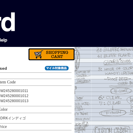
sed
Item Code
W245280001011
W245280001012
W245280001013
Color
DRKインディゴ
rice