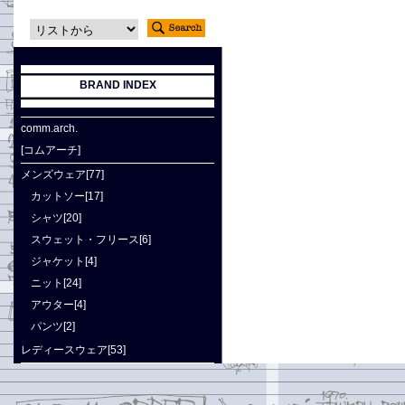
BRAND INDEX
comm.arch.
[コムアーチ]
メンズウェア[77]
カットソー[17]
シャツ[20]
スウェット・フリース[6]
ジャケット[4]
ニット[24]
アウター[4]
パンツ[2]
レディースウェア[53]