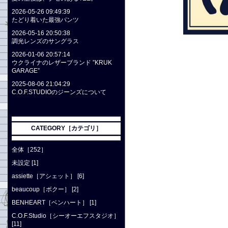
2026-05-26 09:49:39
たどり着いた最強パンツ
2026-05-16 20:50:38
調光レンズのサングラス
2026-01-06 20:57:14
ウクライナのレザーブランド ”KRUK
GARAGE”
2025-08-06 21:04:29
C.O.F.STUDIOのジーンズについて
CATEGORY［カテゴリ］
全体［252］
未設定 [1]
assiette［アシェット］ [6]
beaucoup［ボクー］ [2]
BENHEART［ベンハート］ [1]
C.O.F.Studio［シーオーエフスタジオ］
[11]