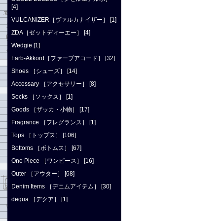
[4]
VULCANIZER［ヴァルカナイザー］ [1]
ZDA［ゼットディーエー］ [4]
Wedgie [1]
Farb-Akkord［ファーブアコード］ [32]
Shoes ［シューズ］ [14]
Accessary ［アクセサリー］ [8]
Socks ［ソックス］ [1]
Goods ［ザッカ・小物］ [17]
Fragrance ［フレグランス］ [1]
Tops ［トップス］ [106]
Bottoms ［ボトムス］ [67]
One Piece ［ワンピース］ [16]
Outer ［アウター］ [68]
Denim Items ［デニムアイテム］ [30]
dequa ［デクア］ [1]