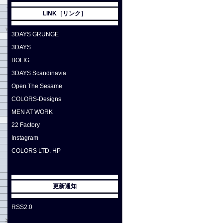
LINK［リンク］
3DAYS GRUNGE
3DAYS
BOLIG
3DAYS Scandinavia
Open The Sesame
COLORS-Designs
MEN AT WORK
22 Factory
Instagram
COLORS LTD. HP
更新通知
RSS2.0