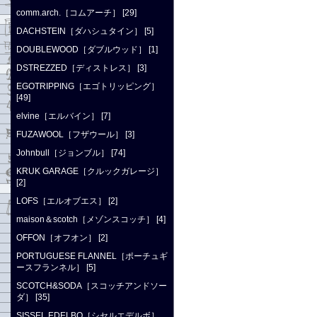
comm.arch.［コムアーチ］ [29]
DACHSTEIN［ダハシュタイン］ [5]
DOUBLEWOOD［ダブルウッド］ [1]
DSTREZZED［ディストレス］ [3]
EGOTRIPPING［エゴトリッピング］
[49]
elvine［エルバイン］ [7]
FUZAWOOL［フザウール］ [3]
Johnbull［ジョンブル］ [74]
KRUK GARAGE［クルックガレージ］
[2]
LOFS［エルオブエス］ [2]
maison＆scotch［メゾンスコッチ］ [4]
OFFON［オフオン］ [2]
PORTUGUESE FLANNEL［ポーチュギ
ースフランネル］ [5]
SCOTCH&SODA［スコッチアンドソー
ダ］ [35]
SISSEL EDELBO［シセルエデルボ］