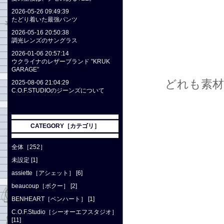
2026-05-26 09:49:39
たどり着いた最強パンツ
2026-05-16 20:50:38
調光レンズのサングラス
2026-01-06 20:57:14
ウクライナのレザーブランド ”KRUK
GARAGE”
どれも素
2025-08-06 21:04:29
C.O.F.STUDIOのジーンズについて
CATEGORY［カテゴリ］
全体［252］
未設定 [1]
assiette［アシェット］ [6]
beaucoup［ボクー］ [2]
BENHEART［ベンハート］ [1]
C.O.F.Studio［シーオーエフスタジオ］
[11]