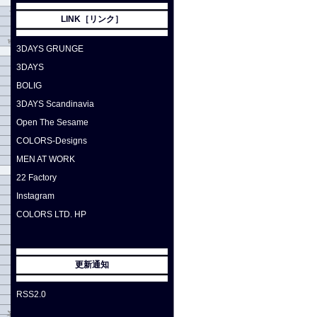
LINK［リンク］
3DAYS GRUNGE
3DAYS
BOLIG
3DAYS Scandinavia
Open The Sesame
COLORS-Designs
MEN AT WORK
22 Factory
Instagram
COLORS LTD. HP
更新通知
RSS2.0