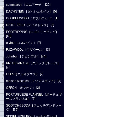
comm.arch.［コムアーチ］ [29]
DACHSTEIN［ダハシュタイン］ [5]
DOUBLEWOOD［ダブルウッド］ [1]
DSTREZZED［ディストレス］ [3]
EGOTRIPPING［エゴトリッピング］
[49]
elvine［エルバイン］ [7]
FUZAWOOL［フザウール］ [3]
Johnbull［ジョンブル］ [74]
KRUK GARAGE［クルックガレージ］
[2]
LOFS［エルオブエス］ [2]
maison＆scotch［メゾンスコッチ］ [4]
OFFON［オフオン］ [2]
PORTUGUESE FLANNEL［ポーチュギ
ースフランネル］ [5]
SCOTCH&SODA［スコッチアンドソー
ダ］ [35]
SISSEL EDELBO［シセルエデルボ］