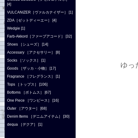
[4]
VULCANIZER［ヴァルカナイザー］ [1]
ZDA［ゼットディーエー］ [4]
Wedgie [1]
Farb-Akkord［ファーブアコード］ [32]
Shoes ［シューズ］ [14]
Accessary ［アクセサリー］ [8]
Socks ［ソックス］ [1]
ゆっ
Goods ［ザッカ・小物］ [17]
Fragrance ［フレグランス］ [1]
Tops ［トップス］ [106]
Bottoms ［ボトムス］ [67]
One Piece ［ワンピース］ [16]
Outer ［アウター］ [68]
Denim Items ［デニムアイテム］ [30]
dequa ［デクア］ [1]