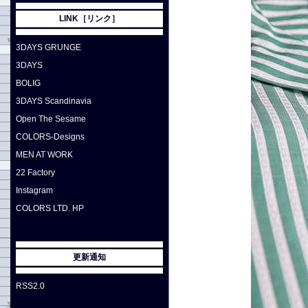
LINK［リンク］
3DAYS GRUNGE
3DAYS
BOLIG
3DAYS Scandinavia
Open The Sesame
COLORS-Designs
MEN AT WORK
22 Factory
Instagram
COLORS LTD. HP
更新通知
RSS2.0