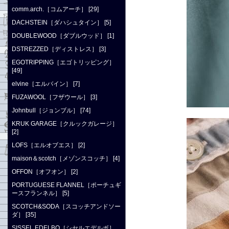
comm.arch.［コムアーチ］ [29]
DACHSTEIN［ダハシュタイン］ [5]
DOUBLEWOOD［ダブルウッド］ [1]
DSTREZZED［ディストレス］ [3]
EGOTRIPPING［エゴトリッピング］
[49]
elvine［エルバイン］ [7]
FUZAWOOL［フザウール］ [3]
Johnbull［ジョンブル］ [74]
KRUK GARAGE［クルックガレージ］
[2]
LOFS［エルオブエス］ [2]
maison＆scotch［メゾンスコッチ］ [4]
OFFON［オフオン］ [2]
PORTUGUESE FLANNEL［ポーチュギ
ースフランネル］ [5]
SCOTCH&SODA［スコッチアンドソー
ダ］ [35]
SISSEL EDELBO［シセルエデルボ］