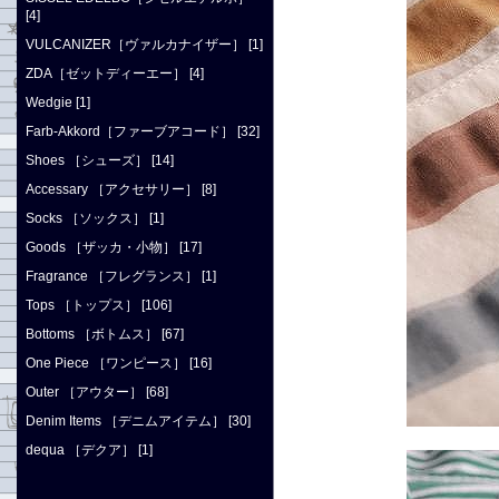
[4]
VULCANIZER［ヴァルカナイザー］ [1]
ZDA［ゼットディーエー］ [4]
Wedgie [1]
Farb-Akkord［ファーブアコード］ [32]
Shoes ［シューズ］ [14]
Accessary ［アクセサリー］ [8]
Socks ［ソックス］ [1]
Goods ［ザッカ・小物］ [17]
Fragrance ［フレグランス］ [1]
Tops ［トップス］ [106]
Bottoms ［ボトムス］ [67]
One Piece ［ワンピース］ [16]
Outer ［アウター］ [68]
Denim Items ［デニムアイテム］ [30]
dequa ［デクア］ [1]