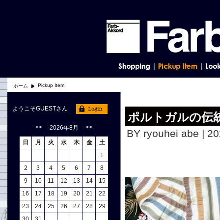
Pickup Item
ホーム
ようこそGUESTさん
ポルトガルの伝
<<
>>
2026年8月
BY ryouhei abe | 2
日
月
火
水
木
金
土
1
2
3
4
5
6
7
8
9
10
11
12
13
14
15
16
17
18
19
20
21
22
23
24
25
26
27
28
29
30
31