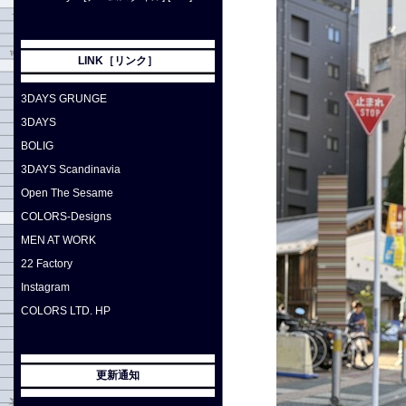
LINK［リンク］
3DAYS GRUNGE
3DAYS
BOLIG
3DAYS Scandinavia
Open The Sesame
COLORS-Designs
MEN AT WORK
22 Factory
Instagram
COLORS LTD. HP
更新通知