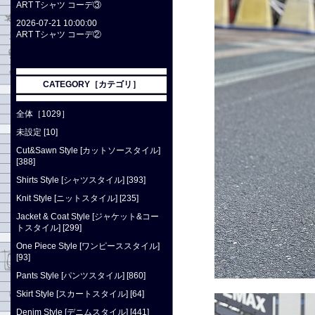
ART Tシャツ コーデ③
2026-07-21 10:00:00
ART Tシャツ コーデ②
CATEGORY［カテゴリ］
全体［1029］
未設定 [10]
Cut&Sawn Style [カットソースタイル]
[388]
Shirts Style [シャツスタイル] [393]
Knit Style [ニットスタイル] [235]
Jacket & Coat Style [ジャケット&コー
トスタイル] [299]
One Piece Style [ワンピーススタイル]
[93]
Pants Style [パンツスタイル] [860]
Skirt Style [スカートスタイル] [64]
Denim Style [デニムスタイル] [441]