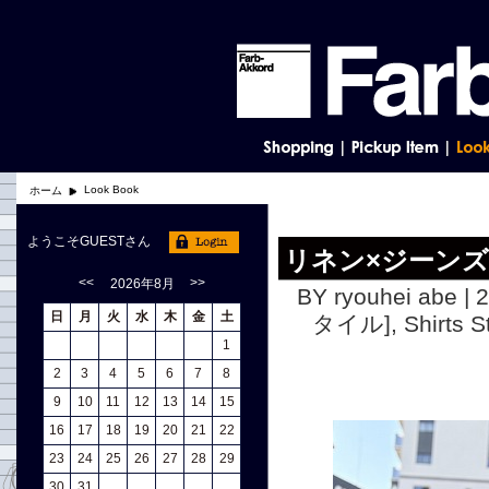
Look Book
ホーム
ようこそGUESTさん
リネン×ジーンズ
<<
>>
2026年8月
BY ryouhei abe | 
日
月
火
水
木
金
土
タイル]
,
Shirts
1
2
3
4
5
6
7
8
9
10
11
12
13
14
15
16
17
18
19
20
21
22
23
24
25
26
27
28
29
30
31