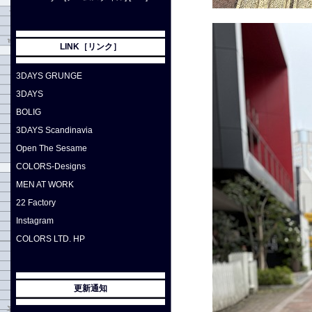
LINK［リンク］
3DAYS GRUNGE
3DAYS
BOLIG
3DAYS Scandinavia
Open The Sesame
COLORS-Designs
MEN AT WORK
22 Factory
Instagram
COLORS LTD. HP
更新通知