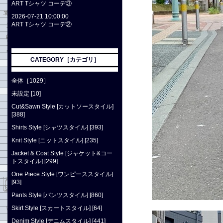
ART Tシャツ コーデ③
2026-07-21 10:00:00
ART Tシャツ コーデ②
CATEGORY［カテゴリ］
全体［1029］
未設定 [10]
Cut&Sawn Style [カットソースタイル]
[388]
Shirts Style [シャツスタイル] [393]
Knit Style [ニットスタイル] [235]
Jacket & Coat Style [ジャケット&コー
トスタイル] [299]
One Piece Style [ワンピーススタイル]
[93]
Pants Style [パンツスタイル] [860]
Skirt Style [スカートスタイル] [64]
Denim Style [デニムスタイル] [441]