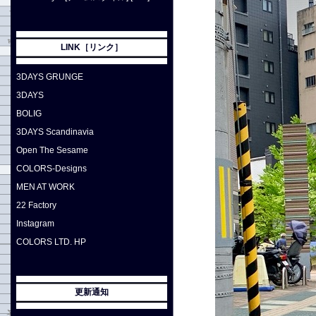
LINK［リンク］
3DAYS GRUNGE
3DAYS
BOLIG
3DAYS Scandinavia
Open The Sesame
COLORS-Designs
MEN AT WORK
22 Factory
Instagram
COLORS LTD. HP
更新通知