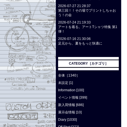
2026-07-27 21:28:37
第三回！！その場でプリントしちゃお
う！の会
2026-07-24 21:19:33
アートを着る。アートTシャツ特集 第1
弾！
2026-07-16 21:30:06
足元から、夏をもっと快適に
CATEGORY［カテゴリ］
全体［1340］
未設定 [1]
Information [100]
イベント情報 [399]
新入荷情報 [686]
展示会情報 [10]
Diary [1030]