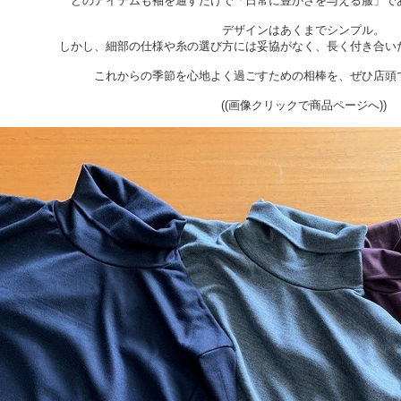
どのアイテムも袖を通すだけで「日常に豊かさを与える服」で
デザインはあくまでシンプル。
しかし、細部の仕様や糸の選び方には妥協がなく、長く付き合い
これからの季節を心地よく過ごすための相棒を、ぜひ店頭
((画像クリックで商品ページへ))