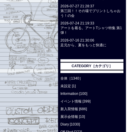
2026-07-27 21:28:37
第三回！！その場でプリントしちゃお
う！の会
2026-07-24 21:19:33
アートを着る。アートTシャツ特集 第1
弾！
2026-07-16 21:30:06
足元から、夏をもっと快適に
CATEGORY［カテゴリ］
全体［1340］
未設定 [1]
Information [100]
イベント情報 [399]
新入荷情報 [686]
展示会情報 [10]
Diary [1030]