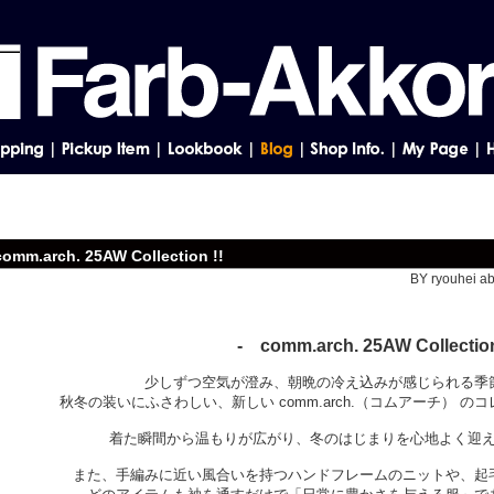
comm.arch. 25AW Collection !!
BY ryouhei ab
- comm.arch. 25AW Collection
少しずつ空気が澄み、朝晩の冷え込みが感じられる季
秋冬の装いにふさわしい、新しい comm.arch.（コムアーチ） 
着た瞬間から温もりが広がり、冬のはじまりを心地よく迎
また、手編みに近い風合いを持つハンドフレームのニットや、起