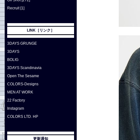
Off Shot [272]
Recruit [1]
LINK［リンク］
3DAYS GRUNGE
3DAYS
BOLIG
3DAYS Scandinavia
Open The Sesame
COLORS-Designs
MEN AT WORK
22 Factory
Instagram
COLORS LTD. HP
更新通知