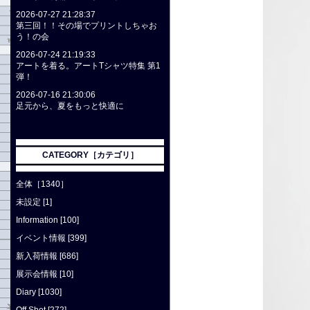
2026-07-27 21:28:37
第三回！！その場でプリントしちゃお
う！の会
2026-07-24 21:19:33
アートを着る。アートTシャツ特集 第1
弾！
2026-07-16 21:30:06
足元から、夏をもっと快適に
CATEGORY［カテゴリ］
全体［1340］
未設定 [1]
Information [100]
イベント情報 [399]
新入荷情報 [686]
展示会情報 [10]
Diary [1030]